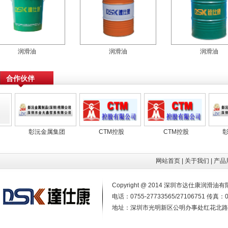
润滑油
润滑油
润滑油
合作伙伴
团
彰沅金属集团
CTM控股
CTM控股
网站首页
|
关于我们
|
产品
Copyright @ 2014 深圳市达仕康润
电话：0755-27733565/27106751 传真：0
地址：深圳市光明新区公明办事处红花北路4号