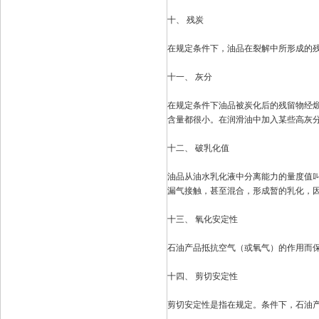
十、 残炭
在规定条件下，油品在裂解中所形成的
十一、 灰分
在规定条件下油品被炭化后的残留物经
含量都很小。在润滑油中加入某些高灰
十二、 破乳化值
油品从油水乳化液中分离能力的量度值叫
漏气接触，甚至混合，形成暂的乳化，
十三、 氧化安定性
石油产品抵抗空气（或氧气）的作用而
十四、 剪切安定性
剪切安定性是指在规定。条件下，石油