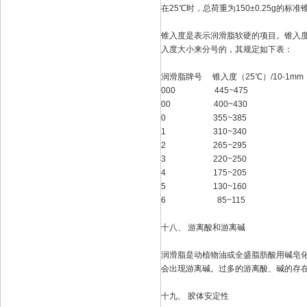
在25℃时，总荷重为150±0.25g的
锥入度是表示润滑脂软硬的项目。锥入
入度大小来分号的，其规定如下表：
润滑脂牌号 锥入度（25℃）/10-1mm
000 445~475
00 400~430
0 355~385
1 310~340
2 265~295
3 220~250
4 175~205
5 130~160
6 85~115
十八、 游离酸和游离碱
润滑脂是动植物油或全盛脂肪酸用碱皂
会出现游离碱。过多的游离酸、碱的存
十九、 胶体安定性