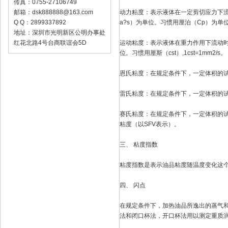
传真：0755-27106749
邮箱：
dsk888888@163.com
动力粘度：表示液体在一定剪切应力下
Q Q：2899337892
a?s）为单位。习惯用厘泊（Cp）为单位，1
地址：深圳市光明新区公明办事处
红花北路4号台商联谊会5D
运动粘度：表示液体在重力作用下流动时
位。习惯用厘斯（cst）,1cst=1mm2/s。
恩氏粘度：在规定条件下，一定体积的试
雷氏粘度：在规定条件下，一定体积的试
赛氏粘度：在规定条件下，一定体积的试
粘度（以SFV表示）。
三、 粘度指数
粘度指数是表示油品粘度随温度变化这
四、 闪点
在规定条件下，加热油品所逸出的蒸气
法和闭口杯法，开口杯法用以测定重质